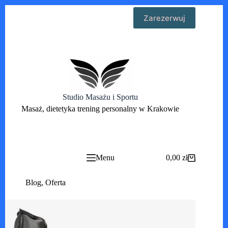
Przejdź
Zarezerwuj
do
treści
Studio Masażu i Sportu
Masaż, dietetyka trening personalny w Krakowie
Menu
0,00
zł
Koszyk
Blog
,
Oferta