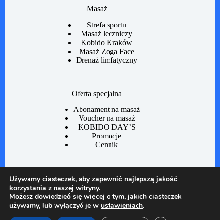
Masaż
Strefa sportu
Masaż leczniczy
Kobido Kraków
Masaż Zoga Face
Drenaż limfatyczny
Oferta specjalna
Abonament na masaż
Voucher na masaż
KOBIDO DAY’S
Promocje
Cennik
Informacje
Używamy ciasteczek, aby zapewnić najlepszą jakość
korzystania z naszej witryny.
Regulamin Studio
Możesz dowiedzieć się więcej o tym, jakich ciasteczek
Sklep
używamy, lub wyłączyć je w
ustawieniach
.
Regulamin zakupów