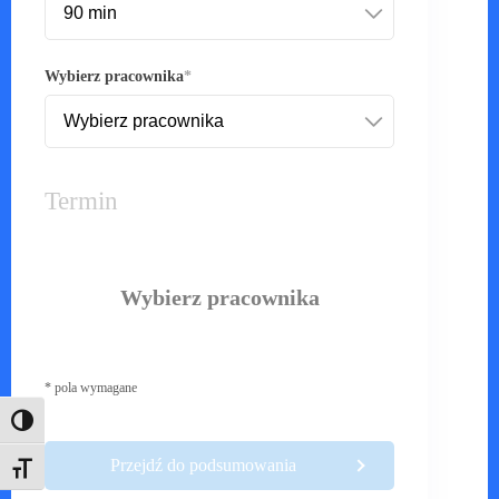
Wybierz pracownika
Termin
Wybierz datę
* pola wymagane
Toggle High Contrast
Przejdź do podsumowania
Toggle Font size