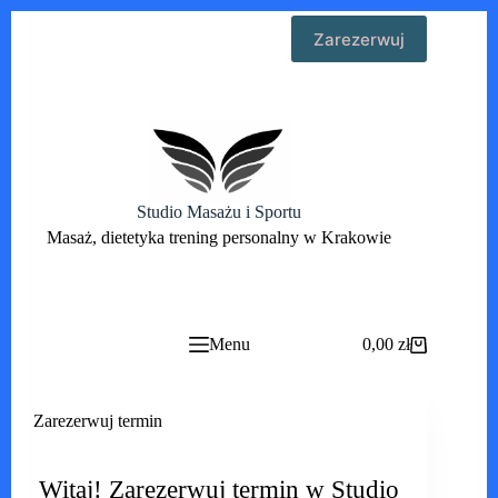
Przejdź
Zarezerwuj
do
treści
Studio Masażu i Sportu
Masaż, dietetyka trening personalny w Krakowie
Menu
0,00
zł
Koszyk
Zarezerwuj termin
Witaj! Zarezerwuj termin w Studio