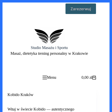
Przejdź
Zarezerwuj
do
treści
Studio Masażu i Sportu
Masaż, dietetyka trening personalny w Krakowie
Menu
0,00
zł
Koszyk
Kobido Kraków
Witaj w świecie Kobido — autentycznego