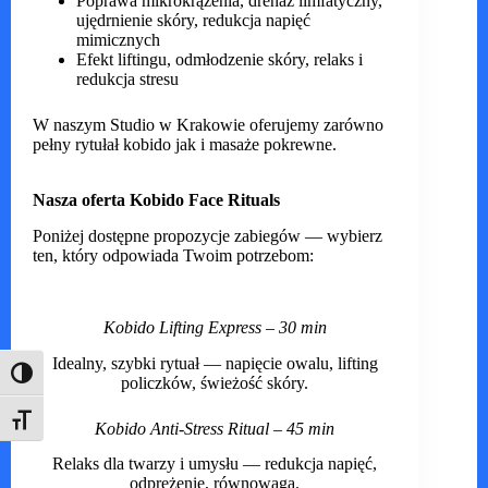
Poprawa mikrokrążenia, drenaż limfatyczny,
ujędrnienie skóry, redukcja napięć
mimicznych
Efekt liftingu, odmłodzenie skóry, relaks i
redukcja stresu
W naszym Studio w Krakowie oferujemy zarówno
pełny rytułał kobido jak i masaże pokrewne.
Nasza oferta Kobido Face Rituals
Poniżej dostępne propozycje zabiegów — wybierz
ten, który odpowiada Twoim potrzebom:
Kobido Lifting Express – 30 min
Idealny, szybki rytuał — napięcie owalu, lifting
Toggle High Contrast
policzków, świeżość skóry.
Toggle Font size
Kobido Anti-Stress Ritual – 45 min
Relaks dla twarzy i umysłu — redukcja napięć,
odprężenie, równowaga.