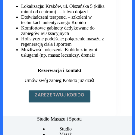
Lokalizacja: Kraków, ul. Olszańska 5 (kilka
minut od centrum) — łatwo dojazd
Doświadczeni terapeuci – szkoleni w
technikach autentycznego Kobido
Komfortowe gabinety dedykowane do
zabiegów relaksacyjnych
Holistyczne podejście: połączenie masażu z
regeneracją ciała i sportem
Możliwość połączenia Kobido z innymi
usługami (np. masaż leczniczy, drenaż)
Rezerwacja i kontakt
Umów swój zabieg Kobido już dziś!
ZAREZERWUJ KOBIDO
Studio Masażu i Sportu
Studio
Masaż