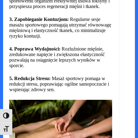
sportowemu organizm efektywniej usuwa toksyny i
przyspiesza proces regeneracji mięśni i tkanek.
3. Zapobieganie Kontuzjom:
Regularne sesje
masażu sportowego pomagają utrzymać równowagę
mięśniową i elastyczność tkanek, co minimalizuje
ryzyko kontuzji.
4. Poprawa Wydajności:
Rozluźnione mięśnie,
zredukowane napięcie i zwiększona elastyczność
pozwalają na osiągnięcie lepszych wyników w
sporcie.
5. Redukcja Stresu:
Masaż sportowy pomaga w
redukcji stresu, poprawiając ogólne samopoczucie i
wspierając zdrowy sen.
Toggle High Contrast
Toggle Font size