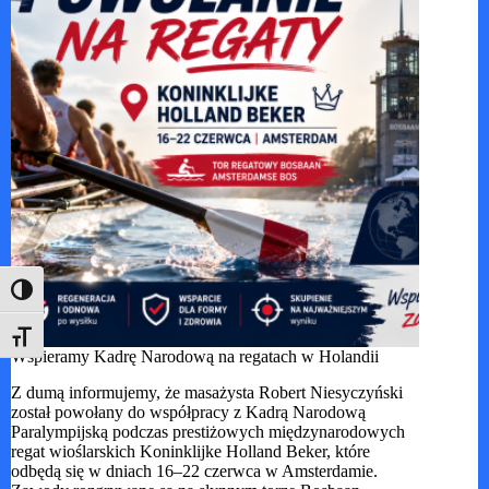
Toggle High Contrast
Toggle Font size
Wspieramy Kadrę Narodową na regatach w Holandii
Z dumą informujemy, że masażysta Robert Niesyczyński
został powołany do współpracy z Kadrą Narodową
Paralympijską podczas prestiżowych międzynarodowych
regat wioślarskich Koninklijke Holland Beker, które
odbędą się w dniach 16–22 czerwca w Amsterdamie.