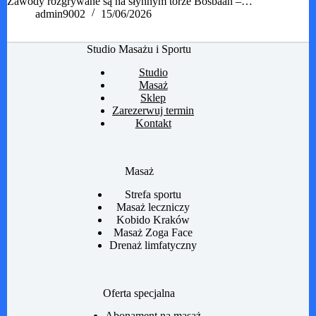
Zawody rozgrywane są na słynnym torze Bosbaan –…
admin9002
15/06/2026
Studio Masażu i Sportu
Studio
Masaż
Sklep
Zarezerwuj termin
Kontakt
Masaż
Strefa sportu
Masaż leczniczy
Kobido Kraków
Masaż Zoga Face
Drenaż limfatyczny
Oferta specjalna
Abonament na masaż