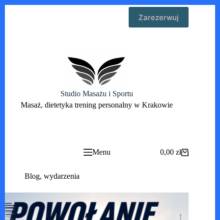
Przejdź
Zarezerwuj
do
treści
Studio Masażu i Sportu
Masaż, dietetyka trening personalny w Krakowie
Menu
0,00
zł
Koszyk
Blog
,
wydarzenia