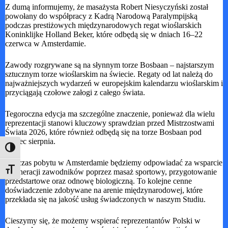
Z dumą informujemy, że masażysta Robert Niesyczyński został
powołany do współpracy z Kadrą Narodową Paralympijską
podczas prestiżowych międzynarodowych regat wioślarskich
Koninklijke Holland Beker, które odbędą się w dniach 16–22
czerwca w Amsterdamie.
Zawody rozgrywane są na słynnym torze Bosbaan – najstarszym
sztucznym torze wioślarskim na świecie. Regaty od lat należą do
najważniejszych wydarzeń w europejskim kalendarzu wioślarskim i
przyciągają czołowe załogi z całego świata.
Tegoroczna edycja ma szczególne znaczenie, ponieważ dla wielu
reprezentacji stanowi kluczowy sprawdzian przed Mistrzostwami
Świata 2026, które również odbędą się na torze Bosbaan pod
koniec sierpnia.
Toggle High Contrast
Podczas pobytu w Amsterdamie będziemy odpowiadać za wsparcie
Toggle Font size
regeneracji zawodników poprzez masaż sportowy, przygotowanie
przedstartowe oraz odnowę biologiczną. To kolejne cenne
doświadczenie zdobywane na arenie międzynarodowej, które
przekłada się na jakość usług świadczonych w naszym Studiu.
Cieszymy się, że możemy wspierać reprezentantów Polski w