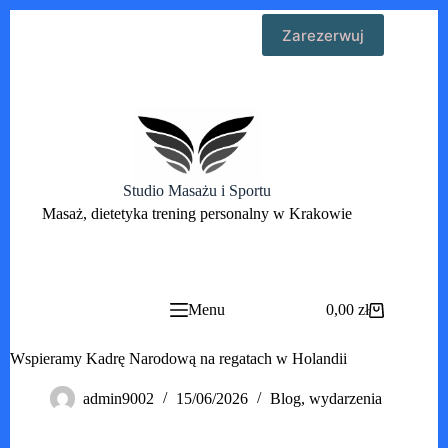
Przejdź
Zarezerwuj
do
treści
Studio Masażu i Sportu
Masaż, dietetyka trening personalny w Krakowie
Menu
0,00
zł
Koszyk
Wspieramy Kadrę Narodową na regatach w Holandii
admin9002
15/06/2026
Blog
,
wydarzenia