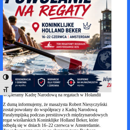
Toggle High Contrast
Toggle Font size
Wspieramy Kadrę Narodową na regatach w Holandii
Z dumą informujemy, że masażysta Robert Niesyczyński
został powołany do współpracy z Kadrą Narodową
Paralympijską podczas prestiżowych międzynarodowych
regat wioślarskich Koninklijke Holland Beker, które
odbędą się w dniach 16–22 czerwca w Amsterdamie.