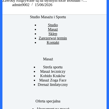
Zawody rozgrywane są na słynnym torze Bosbaan –…
admin9002
15/06/2026
Studio Masażu i Sportu
Studio
Masaż
Sklep
Zarezerwuj termin
Kontakt
Masaż
Strefa sportu
Masaż leczniczy
Kobido Kraków
Masaż Zoga Face
Drenaż limfatyczny
Oferta specjalna
Abonament na masaż