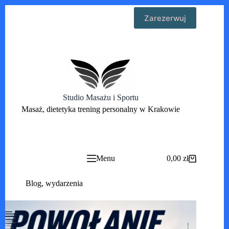
Przejdź
Zarezerwuj
do
treści
Studio Masażu i Sportu
Masaż, dietetyka trening personalny w Krakowie
Menu
0,00
zł
Koszyk
Blog
,
wydarzenia