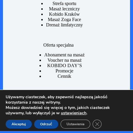
Strefa sportu
Masaż leczniczy
Kobido Kraków
Masaż Zoga Face
Drenaż limfatyczny
Oferta specjalna
Abonament na masaż
Voucher na masaż
KOBIDO DAY’S
Promocje
Cennik
Informacje
Używamy ciasteczek, aby zapewnić najlepszą jakość
korzystania z naszej witryny.
Regulamin Studio
Możesz dowiedzieć się więcej o tym, jakich ciasteczek
Sklep
używamy, lub wyłączyć je w
ustawieniach
.
Regulamin zakupów
Polityka prywatności
Zamknij panel pow
Akceptuj
Odrzuć
Ustawienia
Copyright © Studio Masażu i Sportu sp. z o. o.