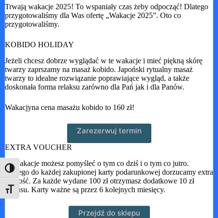
Trwają wakacje 2025! To wspaniały czas żeby odpocząć! Dlatego
przygotowaliśmy dla Was ofertę „Wakacje 2025”. Oto co
przygotowaliśmy.
KOBIDO HOLIDAY
Jeżeli chcesz dobrze wyglądać w te wakacje i mieć piękną skórę
twarzy zaprszamy na masaż kobido. Japoński rytualny masaż
twarzy to idealne rozwiązanie poprawiające wygląd, a także
doskonała forma relaksu zarówno dla Pań jak i dla Panów.
Wakacjyna cena masażu kobido to 160 zł!
Zarezerwuj termin
EXTRA VOUCHER
W wakacje możesz pomyśleć o tym co dziś i o tym co jutro.
Toggle High Contrast
Dlatego do każdej zakupionej karty podarunkowej dorzucamy extra
wartość. Za każde wydane 100 zł otrzymasz dodatkowe 10 zł
bonusu. Karty ważne są przez 6 kolejnych miesięcy.
Toggle Font size
Przejdź do sklepu