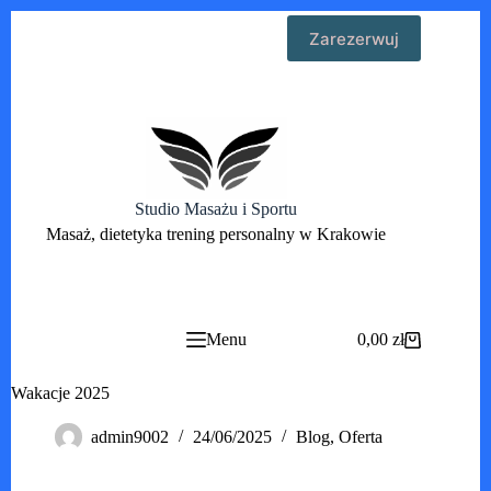
Przejdź
Zarezerwuj
do
treści
Studio Masażu i Sportu
Masaż, dietetyka trening personalny w Krakowie
Menu
0,00
zł
Koszyk
Wakacje 2025
admin9002
24/06/2025
Blog
,
Oferta