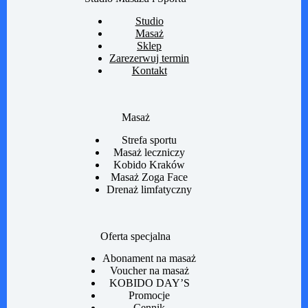
Studio
Masaż
Sklep
Zarezerwuj termin
Kontakt
Masaż
Strefa sportu
Masaż leczniczy
Kobido Kraków
Masaż Zoga Face
Drenaż limfatyczny
Oferta specjalna
Abonament na masaż
Voucher na masaż
KOBIDO DAY’S
Promocje
Cennik