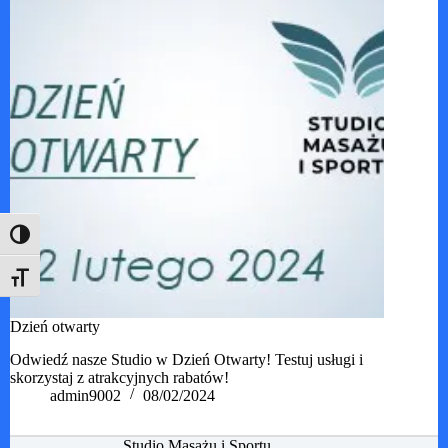
Toggle High Contrast
Toggle Font size
Dzień otwarty
Odwiedź nasze Studio w Dzień Otwarty! Testuj usługi i
skorzystaj z atrakcyjnych rabatów!
admin9002
08/02/2024
Studio Masażu i Sportu