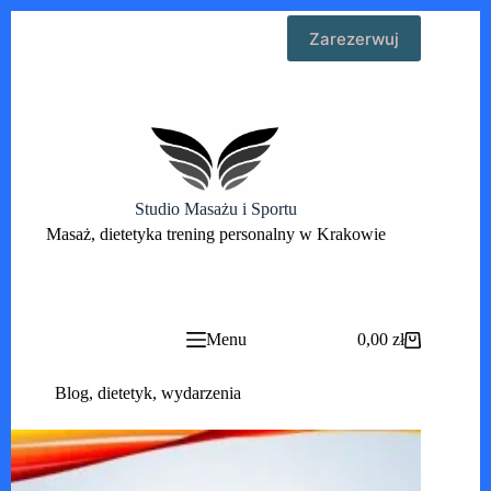
Przejdź
Zarezerwuj
do
treści
Studio Masażu i Sportu
Masaż, dietetyka trening personalny w Krakowie
Menu
0,00
zł
Koszyk
Blog
,
dietetyk
,
wydarzenia