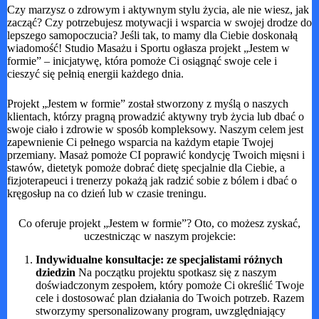
Czy marzysz o zdrowym i aktywnym stylu życia, ale nie wiesz, jak
zacząć? Czy potrzebujesz motywacji i wsparcia w swojej drodze do
lepszego samopoczucia? Jeśli tak, to mamy dla Ciebie doskonałą
wiadomość! Studio Masażu i Sportu ogłasza projekt „Jestem w
formie” – inicjatywę, która pomoże Ci osiągnąć swoje cele i
cieszyć się pełnią energii każdego dnia.
Projekt „Jestem w formie” został stworzony z myślą o naszych
klientach, którzy pragną prowadzić aktywny tryb życia lub dbać o
swoje ciało i zdrowie w sposób kompleksowy. Naszym celem jest
zapewnienie Ci pełnego wsparcia na każdym etapie Twojej
przemiany. Masaż pomoże CI poprawić kondycję Twoich mięsni i
stawów, dietetyk pomoże dobrać dietę specjalnie dla Ciebie, a
fizjoterapeuci i trenerzy pokażą jak radzić sobie z bólem i dbać o
kręgosłup na co dzień lub w czasie treningu.
Co oferuje projekt „Jestem w formie”? Oto, co możesz zyskać,
uczestnicząc w naszym projekcie:
Indywidualne konsultacje: ze specjalistami różnych
dziedzin
Na początku projektu spotkasz się z naszym
doświadczonym zespołem, który pomoże Ci określić Twoje
cele i dostosować plan działania do Twoich potrzeb. Razem
stworzymy spersonalizowany program, uwzględniający