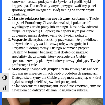
zarówno masaże, podejście do żywienia i profilaktyki
kręgosłupa. Dla osób aktywnych przygotowaliśmy panel
sportowy, który uwzględni Twój trening w codziennym
działaniu..
Masaże relaksacyjne i terapeutyczne
: Zadbamy o Twoje
mięśnie! Pomożemy Ci zrelaksować się i pokonać ból
wynikający z trudu pracy lub treningu. Nasi doświadczeni
terapeuci zapewnią Ci opiekę na najwyższym poziomie
dobierając masaż dostosowany do Twoich potrzeb.
Wsparcie dietetyka
: Jesteśmy przekonani, że prawidłowe
odżywianie odgrywa kluczową rolę w osiągnięciu i
utrzymaniu dobrej formy. Dlatego w ramach projektu
„Jestem w formie” będziesz miał dostęp do naszego
specjalisty ds. żywienia, który opracuje dla Ciebie
spersonalizowany plan żywieniowy, uwzględniający Twoje
preferencje i cele.
Motywacja i wsparcie grupy
: Często łatwiej osiągać cele,
gdy ma się wsparcie innych osób o podobnych aspiracjach.
Dlatego stworzymy dla Ciebie grupę motywacyjną, w której
Toggle High Contrast
będziesz mógł dzielić się swoimi postępami,
doświadczeniami i inspiracjami. Wspólnie zmotywujemy się
Toggle Font size
nawzajem do dalszych działań i osiągnięcia sukcesu.