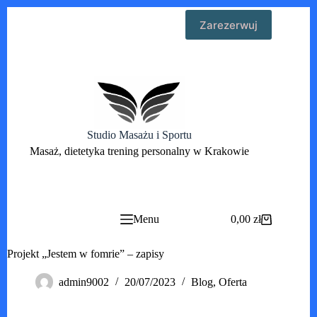
Przejdź
Zarezerwuj
do
treści
Studio Masażu i Sportu
Masaż, dietetyka trening personalny w Krakowie
Menu
0,00
zł
Koszyk
Projekt „Jestem w fomrie” – zapisy
admin9002
20/07/2023
Blog
,
Oferta