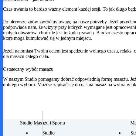
Czas trwania to bardzo ważny element każdej sesji. To jak długo bę
Po pierwsze znów zwróćmy uwagę na nasze potrzeby. Jeżeliprzychodz
podpowiada nam, że wizyty przy których wymagane jest opracowani
małych obszarów, choć nie jest to żadną zasadą. Bardzo często opr
ktore moga kumulować się w jednym miejscu.
Jeżeli natomiast Twoim celem jest spędzenie wolnego czasu, relaks, 
dla masażu całego ciała.
Ostateczny wybór masażu
W naszym Studio pomagamy dobrać odpowiednią formę masażu. Jeżeli
dobrego wyboru. Możesz zapisać się do nas na masaż na wybrany okr
Studio Masażu i Sportu
Ma
Studio
St