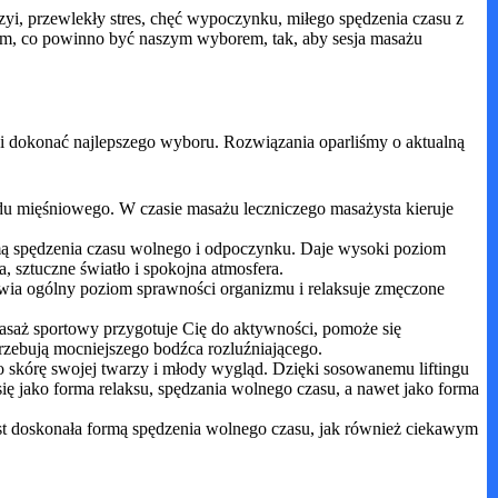
yi, przewlekły stres, chęć wypoczynku, miłego spędzenia czasu z
nam, co powinno być naszym wyborem, tak, aby sesja masażu
i dokonać najlepszego wyboru. Rozwiązania oparliśmy o aktualną
adu mięśniowego. W czasie masażu leczniczego masażysta kieruje
ormą spędzenia czasu wolnego i odpoczynku. Daje wysoki poziom
, sztuczne światło i spokojna atmosfera.
rawia ogólny poziom sprawności organizmu i relaksuje zmęczone
 Masaż sportowy przygotuje Cię do aktywności, pomoże się
zebują mocniejszego bodźca rozluźniającego.
o skórę swojej twarzy i młody wygląd. Dzięki sosowanemu liftingu
ię jako forma relaksu, spędzania wolnego czasu, a nawet jako forma
Jest doskonała formą spędzenia wolnego czasu, jak również ciekawym