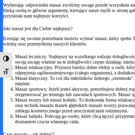
Wybierając odpowiedni masaż zwróćmy uwage przede wszystkim na nas
bliską osobą to główne argumenty, kierujące nasze myśli w stronę 
przyniosła nam najlepsze korzyści.
Jaki masaż jest dla Ciebie najlepszy?
Kierując się swoimi potrzebami możesz wybrać masaż, który spełni
wiedzę oraz przemyślenia naszych klientów.
Masaż leczniczy. Najlepszy na wszelkiego rodzaju dolegliwoś
Toggle High Contrast
swoją uwagę właśnie na te dolegliwości często działając miejs
Masaż relaksacyjny. Przynosi bardzo dobre efekty u osób, kt
odprężenia ogólnoustrojowego (całego organizmu), a dodatkową 
Toggle Font size
Masaż klasyczny. To coś dla miłośników dobrego „rzemiosła”.
mięśnie.
Masaż sportowy. Jeżeli jesteś aktywny, potrzebujesz dobrej r
zregenerować po treningu lub zawodach sportowych. Masaż sp
Masaż twarzy lub masaż kobido. To doskonała forma relaksacj
oraz technik masażu tkanek głębokich masaże twarzy pozwalają
zabiegu kosmetycznego przed uroczystościami rodzinnymi.
Masaż balijski. Polecają go osoby, które chcą łączyć przyjem
doznaniem czucia własnego ciała.
Czas masażu – jak dobrać?