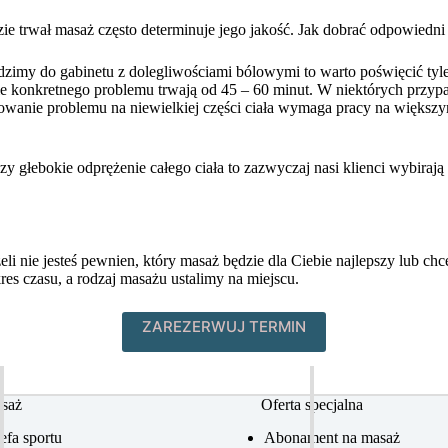
dzie trwał masaż często determinuje jego jakość. Jak dobrać odpowied
imy do gabinetu z dolegliwościami bólowymi to warto poświęcić tyle 
e konkretnego problemu trwają od 45 – 60 minut. W niektórych przyp
acowanie problemu na niewielkiej części ciała wymaga pracy na więks
czy głebokie odprężenie całego ciała to zazwyczaj nasi klienci wybiraj
 nie jesteś pewnien, który masaż będzie dla Ciebie najlepszy lub c
es czasu, a rodzaj masażu ustalimy na miejscu.
ZAREZERWUJ TERMIN
saż
Oferta specjalna
refa sportu
Abonament na masaż