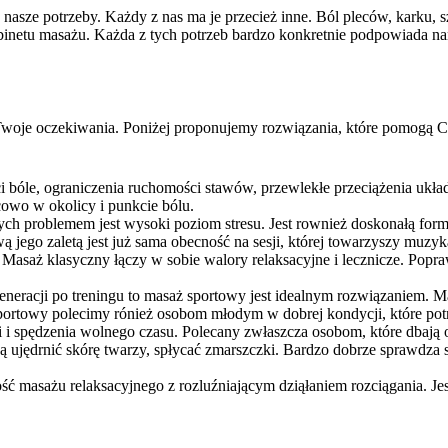
ze potrzeby. Każdy z nas ma je przecież inne. Ból pleców, karku, sz
gabinetu masażu. Każda z tych potrzeb bardzo konkretnie podpowiada 
 Twoje oczekiwania. Poniżej proponujemy rozwiązania, które pomogą C
ci bóle, ograniczenia ruchomości stawów, przewlekłe przeciążenia ukł
cowo w okolicy i punkcie bólu.
órych problemem jest wysoki poziom stresu. Jest rownież doskonałą f
jego zaletą jest już sama obecność na sesji, której towarzyszy muzyka
 Masaż klasyczny łączy w sobie walory relaksacyjne i lecznicze. Pop
egeneracji po treningu to masaż sportowy jest idealnym rozwiązaniem.
ortowy polecimy rónież osobom młodym w dobrej kondycji, które potr
i i spędzenia wolnego czasu. Polecany zwłaszcza osobom, które dbają 
 ujędrnić skórę twarzy, spłycać zmarszczki. Bardzo dobrze sprawdza s
ność masażu relaksacyjnego z rozluźniającym dziąłaniem rozciągania. 