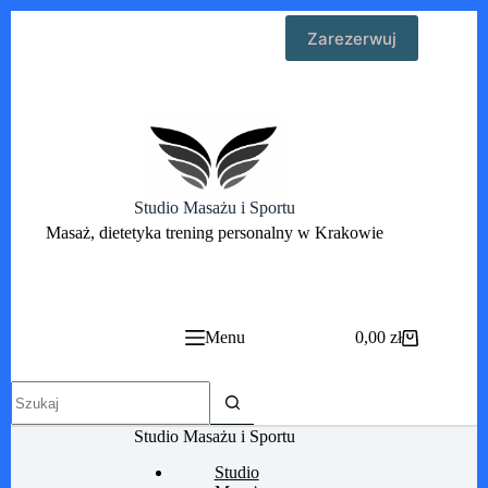
Przejdź
Zarezerwuj
do
treści
Studio Masażu i Sportu
Masaż, dietetyka trening personalny w Krakowie
Menu
0,00
zł
Koszyk
Brak
wyników
Studio Masażu i Sportu
Studio