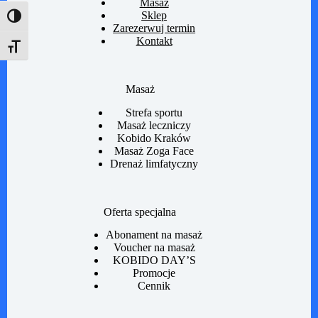
Masaż
Sklep
Toggle High Contrast
Zarezerwuj termin
Kontakt
Toggle Font size
Masaż
Strefa sportu
Masaż leczniczy
Kobido Kraków
Masaż Zoga Face
Drenaż limfatyczny
Oferta specjalna
Abonament na masaż
Voucher na masaż
KOBIDO DAY’S
Promocje
Cennik