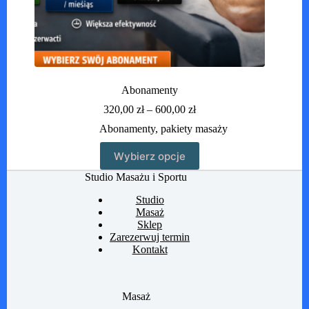
Abonamenty
Zakres
320,00
zł
–
600,00
zł
cen:
Abonamenty
,
pakiety masaży
od
320,00 zł
Ten
Wybierz opcje
do
produkt
600,00 zł
ma
Studio Masażu i Sportu
wiele
wariantów.
Studio
Opcje
Masaż
można
Sklep
wybrać
Zarezerwuj termin
na
Kontakt
stronie
produktu
Masaż